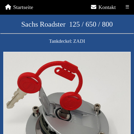
Startseite
Kontakt
☰
Sachs Roadster 125 / 650 / 800
Tankdeckel: ZADI